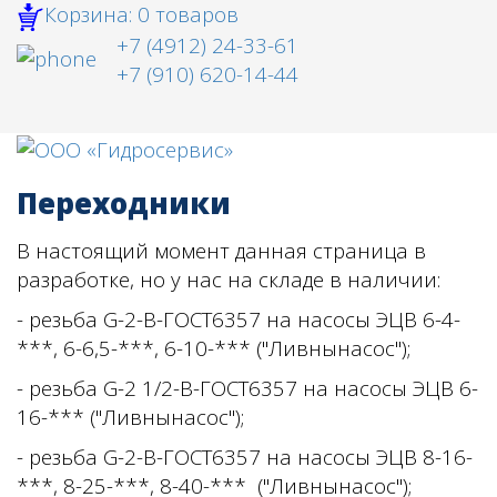
Корзина:
0
товаров
+7 (4912) 24-33-61
+7 (910) 620-14-44
Переходники
В настоящий момент данная страница в
разработке, но у нас на складе в наличии:
- резьба
G-2-B-ГОСТ6357
на насосы ЭЦВ 6-4-
***, 6-6,5-***, 6-10-*** ("Ливнынасос");
-
резьба
G-2 1/2-B-ГОСТ6357
на насосы ЭЦВ 6-
16-*** (
"Ливнынасос"
);
- резьба
G-2-B-ГОСТ6357
на насосы
ЭЦВ 8-16-
***,
8-25-***,
8-40-***
(
"Ливнынасос"
);